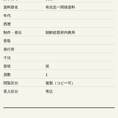
資料群名
有吉忠一関係資料
年代
西暦
制作・差出
朝鮮総督府内務局
受取
発行所
寸法
形状
状
員数
1
閲覧区分
複製（コピー可）
受入区分
寄託