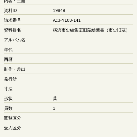
内容・主題
資料ID
19849
請求番号
Ac3-Y103-141
資料群名
横浜市史編集室旧蔵絵葉書（市史旧蔵）
アルバム名
年代
西暦
制作・差出
発行所
寸法
形状
葉
員数
1
閲覧区分
受入区分