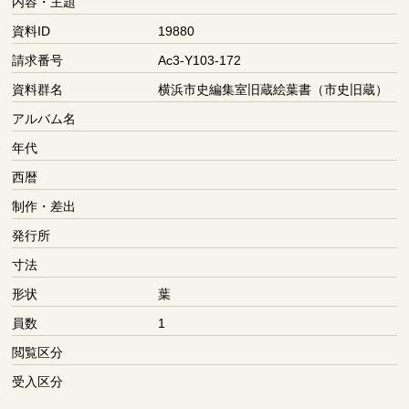
内容・主題
資料ID
19880
請求番号
Ac3-Y103-172
資料群名
横浜市史編集室旧蔵絵葉書（市史旧蔵）
アルバム名
年代
西暦
制作・差出
発行所
寸法
形状
葉
員数
1
閲覧区分
受入区分